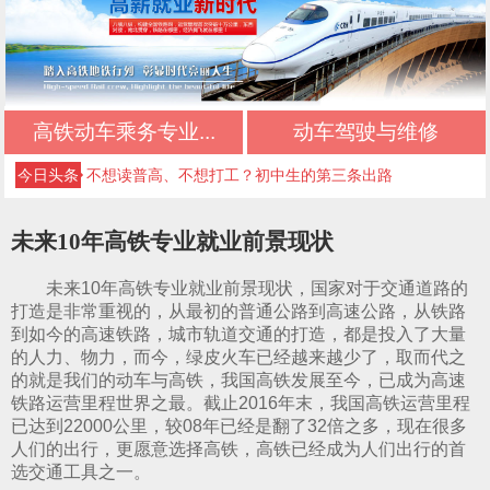
初中生择校必看：正规文凭+优质管理+升学保障
高铁动车乘务专业...
动车驾驶与维修
初中三年落幕，新的升学旅程从此开启
今日头条
不想读普高、不想打工？初中生的第三条出路
中考低分初中生专属：稳妥升学，不踩坑
未来10年高铁专业就业前景现状
初中毕业最佳选择：正规升学，不输普高生
未来10年高铁专业就业前景现状，国家对于交通道路的
成都好的公办技校四川五月花技师学院推荐｜应
打造是非常重视的，从最初的普通公路到高速公路，从铁路
到如今的高速铁路，城市轨道交通的打造，都是投入了大量
急救援管理专业
成都好的公办技校四川五月花技师学院推荐｜高
的人力、物力，而今，绿皮火车已经越来越少了，取而代之
的就是我们的动车与高铁，我国高铁发展至今，已成为高速
铁乘务专业
成都好的公办技校四川五月花技师学院推荐｜铁
铁路运营里程世界之最。截止2016年末，我国高铁运营里程
已达到22000公里，较08年已经是翻了32倍之多，现在很多
路运输专业
成都好的公办技校四川五月花技师学院推荐｜铁
人们的出行，更愿意选择高铁，高铁已经成为人们出行的首
选交通工具之一。
道检修专业
成都好的公办技校四川五月花技师学院推荐｜计