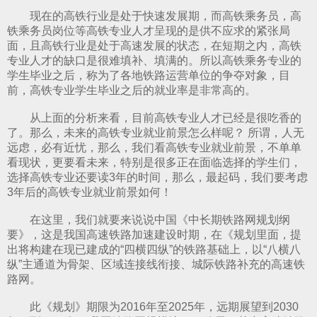
现在的高铁行业是处于快速发展期，而高铁乘务员，
高
算机应用技术专业
铁乘务员
岗位等高铁专业人才呈现的是供不应求的紧张局
面，且高铁行业是处于高速发展的状态，在短期之内，高铁
专业人才的缺口是很难填补、填满的。所以高铁乘务专业的
学生毕业之后，称为了各地铁路运营单位的争夺对象，目
前，高铁专业学生毕业之后的就业率是非常高的。
从上面的分析来看，目前高铁专业人才已经是很吃香的
了。那么，未来的高铁专业就业前景怎么样呢？ 所谓，人无
远虑，必有近忧，那么，我们看高铁专业就业前景，不单单
看现状，更要看未来，特别是很多正在面临选择的学生们，
选择高铁专业还要读3年的时间，那么，最起码，我们要考虑
3年后的高铁专业就业前景如何！
在这里，我们就要来说说中国《中长期铁路网规划纲
要》，这是我国高速铁路加速建设时期，在《规划里面，提
出将构建在现已建成的“四横四纵”的铁路基础上，以“八横八
纵”主通道为骨架、区域连接线衔接、城际铁路补充的高速铁
路网。
此《规划》期限为2016年至2025年，远期展望到2030