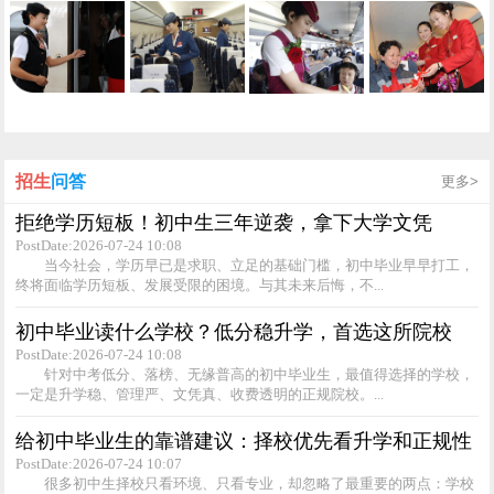
招生
问答
更多>
拒绝学历短板！初中生三年逆袭，拿下大学文凭
PostDate:2026-07-24 10:08
当今社会，学历早已是求职、立足的基础门槛，初中毕业早早打工，
终将面临学历短板、发展受限的困境。与其未来后悔，不...
初中毕业读什么学校？低分稳升学，首选这所院校
PostDate:2026-07-24 10:08
针对中考低分、落榜、无缘普高的初中毕业生，最值得选择的学校，
一定是升学稳、管理严、文凭真、收费透明的正规院校。...
给初中毕业生的靠谱建议：择校优先看升学和正规性
PostDate:2026-07-24 10:07
很多初中生择校只看环境、只看专业，却忽略了最重要的两点：学校