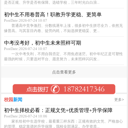
是否正规、升学是否有保障。选错学校，三年时光白白浪...
初中生不用卷普高！职教升学更稳、更简单
PostDate:2026-07-24 10:07
普通高中竞争激烈、分数线逐年上涨，很多初中生拼尽全力，依然无
缘普高。与其盲目内卷、徒劳内耗，不如选择更稳妥、更...
中考没考好，初中生未来照样可期
PostDate:2026-07-24 10:07
一次中考失利，不用自我否定、不用焦虑迷茫。初中年纪正是可塑性
最强的时候，只要选对平台、愿意努力，未来照样闪闪发...
点击查看更多
校园
新闻
更多>
初中生择校必看：正规文凭+优质管理+升学保障
PostDate:2026-07-24 10:06
家长给初中生选学校，最看重三样东西：正规有效的文凭、严格放心
的管理、稳定靠谱的升学保障，我校全部满足。办学资质...