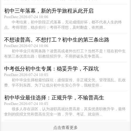
初中三年落幕，新的升学旅程从此开启
PostDate:2026-07-24 10:06
中考结束，初中阶段正式落幕，无论成绩好坏，都不代表人生的终
点。考得理想，稳步前行；考得不理想，及时翻盘，依然拥...
不想读普高、不想打工？初中生的第三条出路
PostDate:2026-07-24 10:06
初中毕业只有两条路？读普高或者外出打工？当然不是！现在初中生
有第三条优质出路：职教统招升学。不用挤破头竞争普高...
中考低分初中生专属：稳妥升学，不踩坑
PostDate:2026-07-24 10:05
初中毕业生择校最怕踩坑：虚假宣传、非正规文凭、管理混乱、乱收
费、学不到东西。为了让低分初中生安心升学，我校坚持...
初中毕业最佳选择：正规升学，不输普高生
PostDate:2026-07-24 10:05
很多人存在误区，认为读职高就比普高差，其实优质职教升学，最终
拿到的统招文凭和普高生完全一致，升学、考证、就业待...
点击查看更多