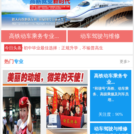
初中三年落幕，新的升学旅程从此开启
不想读普高、不想打工？初中生的第三条出路
中考低分初中生专属：稳妥升学，不踩坑
高铁动车乘务专业...
动车驾驶与维修
初中毕业最佳选择：正规升学，不输普高生
今日头条
成都好的公办技校四川五月花技师学院推荐｜应
急救援管理专业
成都好的公办技校四川五月花技师学院推荐｜高
热门
专业
更多>
铁乘务专业
成都好的公办技校四川五月花技师学院推荐｜铁
高铁动车乘务专
业...
路运输专业
成都好的公办技校四川五月花技师学院推荐｜铁
“和谐号”高铁、动车乘
务、高级乘服及列车员
道检修专业
成都好的公办技校四川五月花技师学院推荐｜计
培...
算机应用技术专业
关注度：90%
动车驾驶与维修