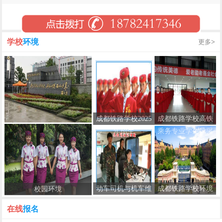
学校
环境
更多>
成都铁路学校2025
成都铁路学校高铁
年招生
乘务专业学生风采
动车司机与机车维
成都铁路学校环境
校园环境
修
在线
报名