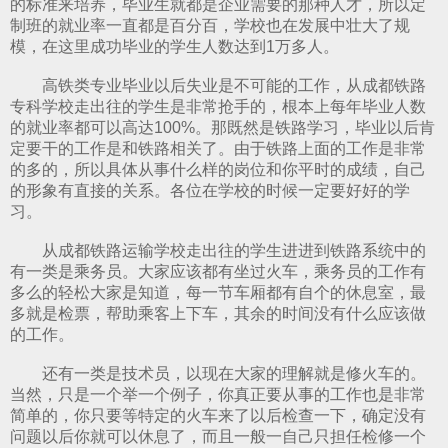
的标准来培养，毕业生就都是企业需要的那种人才，所以定
制班的就业率一直都是百分百，学校也在发展中壮大了规
算机应用技术专业
模，在这里成功毕业的学生人数达到1万多人。
高铁类专业毕业以后失业是不可能的工作，从成都铁路
专科学校走出往的学生是非常抢手的，根本上每年毕业人数
的就业率都可以高达100%。那既然是铁路学习，毕业以后肯
定要干的工作是和铁路相关了。由于铁路上面的工作是非常
的多的，所以具体从事什么样的岗位和你平时的成绩，自己
的形象有直接的关系。各位在学校的时候一定要好好的学
习。
从
成都铁路运输学校
走出往的学生进进到铁路系统中的
有一类是乘务员。大家应该都有坐过火车，乘务员的工作有
多么的轻松大家是知道，每一节车厢都有自个的休息室，最
多就是检票，帮助乘客上下车，其余的时间没有什么应该做
的工作。
还有一类是技术员，以现在大家的理解就是修火车的。
当然，只是一个举一个例子，你真正要从事的工作也是非常
简单的，你只要等特定的火车来了以后检查一下，确定没有
问题以后你就可以休息了，而且一般一自己只担任检修一个