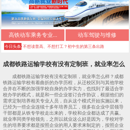
初中生择校必看：正规文凭+优质管理+升学保障
初中三年落幕，新的升学旅程从此开启
高铁动车乘务专业...
动车驾驶与维修
不想读普高、不想打工？初中生的第三条出路
今日头条
中考低分初中生专属：稳妥升学，不踩坑
成都铁路运输学校有没有定制班，就业率怎么
初中毕业最佳选择：正规升学，不输普高生
样
成都铁路运输学校有没有定制班，就业率怎么样？成都
成都好的公办技校四川五月花技师学院推荐｜应
铁路运输学校有着曲折的办学历程，从迁校区到与其他学校
合并在不断的加强学校自身的办学实力，也找到了最适合学
急救援管理专业
成都好的公办技校四川五月花技师学院推荐｜高
校办学的模式，就是和一些企业签订合作协议，根据他们的
需求定制培养相关专业人员，自从这个模式开始实施以来，
铁乘务专业
成都好的公办技校四川五月花技师学院推荐｜铁
已经为一些企业连续十多年培养员工，很多在企业中层领导
干部都是从铁专学校走出来的，学校和企业都达成了共赢。
路运输专业
成都好的公办技校四川五月花技师学院推荐｜铁
就业率同类学校领先，之所以就业这么好是因为，学校对学
生的培养要求都是按照企业的用人要求来制定的，按照企业
道检修专业
成都好的公办技校四川五月花技师学院推荐｜计