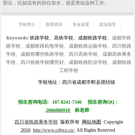
部位，比如说有的担任加水，就是类似这种工作。
学校简介
新闻资讯
专业设置
就业指导
招生指南
校园风光
学生风采
就业信息
联系我们
Keywords:
铁路学校、高铁学校、成都铁路学校、
成都市铁
路学校、成都铁路机电学校、成都铁路运输学校、四川铁路
学校、成都有哪些铁路学校、四川高铁学校、成都高铁乘务
学校、四川铁路学校哪所好、成都铁路职业学校、成都铁路
工程学校
学校地址：四川省成都市郫县团结镇
招生咨询电话: 187-8241-7346 招生咨询QQ：
2066006910
林
老师
四川省铁路乘务学校
版权所有
网站地图
Copyright
2016
http://www.cdjtxx.cn/
All Rights Reserved