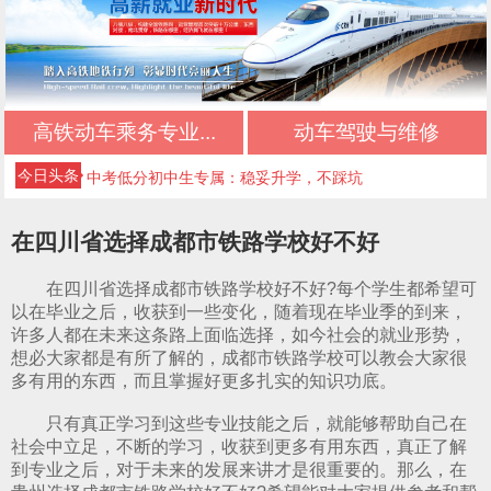
初中生择校必看：正规文凭+优质管理+升学保障
初中三年落幕，新的升学旅程从此开启
高铁动车乘务专业...
动车驾驶与维修
不想读普高、不想打工？初中生的第三条出路
今日头条
中考低分初中生专属：稳妥升学，不踩坑
初中毕业最佳选择：正规升学，不输普高生
在四川省选择成都市铁路学校好不好
成都好的公办技校四川五月花技师学院推荐｜应
在四川省选择成都市铁路学校好不好?每个学生都希望可
急救援管理专业
成都好的公办技校四川五月花技师学院推荐｜高
以在毕业之后，收获到一些变化，随着现在毕业季的到来，
许多人都在未来这条路上面临选择，如今社会的就业形势，
铁乘务专业
成都好的公办技校四川五月花技师学院推荐｜铁
想必大家都是有所了解的，成都市铁路学校可以教会大家很
多有用的东西，而且掌握好更多扎实的知识功底。
路运输专业
成都好的公办技校四川五月花技师学院推荐｜铁
只有真正学习到这些专业技能之后，就能够帮助自己在
道检修专业
成都好的公办技校四川五月花技师学院推荐｜计
社会中立足，不断的学习，收获到更多有用东西，真正了解
到专业之后，对于未来的发展来讲才是很重要的。那么，在
算机应用技术专业