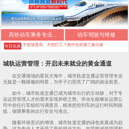
初中生择校必看：正规文凭+优质管理+升学保障
初中三年落幕，新的升学旅程从此开启
高铁动车乘务专业...
动车驾驶与维修
不想读普高、不想打工？初中生的第三条出路
今日头条
中考低分初中生专属：稳妥升学，不踩坑
初中毕业最佳选择：正规升学，不输普高生
城轨运营管理：开启未来就业的黄金通道
成都好的公办技校四川五月花技师学院推荐｜应
在交通领域的星辰大海中，城市轨道交通运营管理专业
无疑是一颗璀璨的明星，为学子们照亮了广阔的就业前景。
急救援管理专业
成都好的公办技校四川五月花技师学院推荐｜高
如今，城市轨道交通已成为城市出行的主动脉，对于专
铁乘务专业
成都好的公办技校四川五月花技师学院推荐｜铁
业运营管理人才的需求呈现井喷之势。毕业生能够在运营公
司中担任行车组织与调度员，精准把控列车的运行时间和路
路运输专业
成都好的公办技校四川五月花技师学院推荐｜铁
线，保障乘客的出行安全与准点。
道检修专业
成都好的公办技校四川五月花技师学院推荐｜计
随着环保意识的增强，城市轨道交通的绿色发展成为趋
势，这为专业人才开辟了新的就业方向，如节能减排管理和