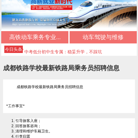
初中生择校必看：正规文凭+优质管理+升学保障
初中三年落幕，新的升学旅程从此开启
高铁动车乘务专业...
动车驾驶与维修
不想读普高、不想打工？初中生的第三条出路
今日头条
中考低分初中生专属：稳妥升学，不踩坑
初中毕业最佳选择：正规升学，不输普高生
成都铁路学校最新铁路局乘务员招聘信息
成都好的公办技校四川五月花技师学院推荐｜应
急救援管理专业
成都好的公办技校四川五月花技师学院推荐｜高
成都铁路学校最新铁路局乘务员招聘信息
铁乘务专业
成都好的公办技校四川五月花技师学院推荐｜铁
*工作事宜*
路运输专业
成都好的公办技校四川五月花技师学院推荐｜铁
引导旅客入座；
道检修专业
成都好的公办技校四川五月花技师学院推荐｜计
回答旅客咨询；
清理和维护车厢卫生。
算机应用技术专业
行李归置