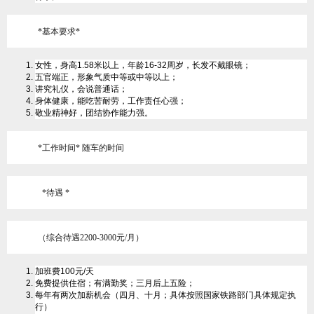
*基本要求*
女性，身高
1.58
米以上，年龄
16-32
周岁，长发不戴眼镜；
五官端正，形象气质中等或中等以上；
讲究礼仪，会说普通话；
身体健康，能吃苦耐劳，工作责任心强；
敬业精神好，团结协作能力强。
*工作时间*
随车的时间
*待遇 *
（
综合待遇
2200-3000
元
/
月）
加班费100元/天
免费提供住宿；有满勤奖；三月后上五险；
每年有两次加薪机会（四月、十月；具体按照国家铁路部门具体规定执
行）