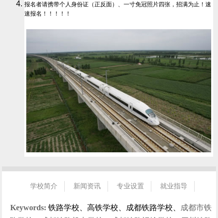
报名者请携带个人身份证（正反面）、一寸免冠照片四张，招满为止！速
速报名！！！！！
学校简介
新闻资讯
专业设置
就业指导
招生指南
校园风光
学生风采
就业信息
联系我们
Keywords:
铁路学校、高铁学校、成都铁路学校、
成都市铁